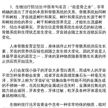
3、生物治疗防治法:中医有句名言：“齿是骨之余”，非常
精确的道出了牙齿的本质和骨骼系统的关系。骨骼系统如同树
干和树枝，牙齿就是树叶和果实。树叶和果实的生长源于树干
和树枝供给的养分，树干和树枝营养充足，才能长出茂盛树
叶、结出丰硕果实。牙齿往往是骨骼系统生命状态的标志物，
骨骼系统和生理状态发生变化，牙齿就会随之发生连锁反应的
变化。
人体骨骼发育定型后，身体就停止对于骨骼系统供应生长
素，牙齿的营养供应链也就随之发生很大变化。因此牙齿是人
体最早退化的器官之一，牙体的某种物质随着骨骼生长素的停
止供应而开始流失。
人们会发现小孩子的牙齿大多雪白透亮，而成年人的牙齿
不管怎样保养都会发黄，或者牙齿表面感觉像石头一样毫无光
泽，牙医学上称为“牙齿矿化”就像由集中性能不同的金属合成
的不锈钢一样，当其抗氧的金属成分流失时，金属体抗氧化的
能力就会减弱，牙表变色，牙体过敏，蛀牙及各种牙体退化现
象就相继出现。
生物科技疗法牙齿黄金中含有一种非常特殊的物质，能对