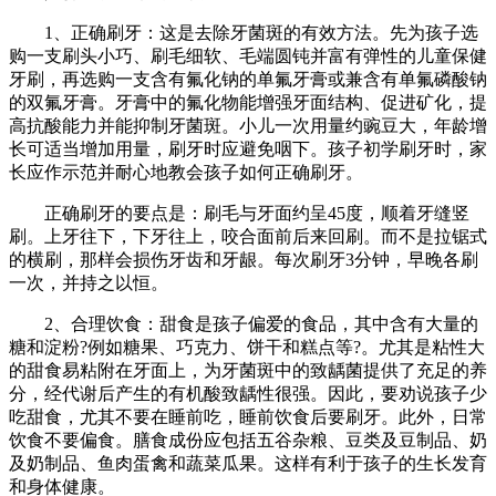
1、正确刷牙：这是去除牙菌斑的有效方法。先为孩子选
购一支刷头小巧、刷毛细软、毛端圆钝并富有弹性的儿童保健
牙刷，再选购一支含有氟化钠的单氟牙膏或兼含有单氟磷酸钠
的双氟牙膏。牙膏中的氟化物能增强牙面结构、促进矿化，提
高抗酸能力并能抑制牙菌斑。小儿一次用量约豌豆大，年龄增
长可适当增加用量，刷牙时应避免咽下。孩子初学刷牙时，家
长应作示范并耐心地教会孩子如何正确刷牙。
正确刷牙的要点是：刷毛与牙面约呈45度，顺着牙缝竖
刷。上牙往下，下牙往上，咬合面前后来回刷。而不是拉锯式
的横刷，那样会损伤牙齿和牙龈。每次刷牙3分钟，早晚各刷
一次，并持之以恒。
2、合理饮食：甜食是孩子偏爱的食品，其中含有大量的
糖和淀粉?例如糖果、巧克力、饼干和糕点等?。尤其是粘性大
的甜食易粘附在牙面上，为牙菌斑中的致龋菌提供了充足的养
分，经代谢后产生的有机酸致龋性很强。因此，要劝说孩子少
吃甜食，尤其不要在睡前吃，睡前饮食后要刷牙。此外，日常
饮食不要偏食。膳食成份应包括五谷杂粮、豆类及豆制品、奶
及奶制品、鱼肉蛋禽和蔬菜瓜果。这样有利于孩子的生长发育
和身体健康。