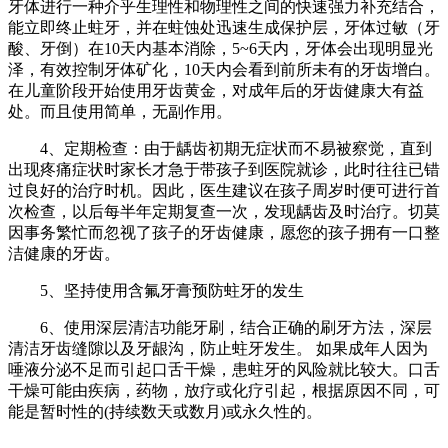
牙体进行一种介乎生理性和物理性之间的快速强力补充结合，
能立即终止蛀牙，并在蛀蚀处迅速生成保护层，牙体过敏（牙
酸、牙倒）在10天内基本消除，5~6天内，牙体会出现明显光
泽，有效控制牙体矿化，10天内会看到前所未有的牙齿增白。
在儿童阶段开始使用牙齿黄金，对成年后的牙齿健康大有益
处。而且使用简单，无副作用。
4、定期检查：由于龋齿初期无症状而不易被察觉，直到
出现疼痛症状时家长才急于带孩子到医院就诊，此时往往已错
过良好的治疗时机。因此，医生建议在孩子周岁时便可进行首
次检查，以后每半年定期复查一次，发现龋齿及时治疗。切莫
因事务繁忙而忽视了孩子的牙齿健康，愿您的孩子拥有一口整
洁健康的牙齿。
5、坚持使用含氟牙膏预防蛀牙的发生
6、使用深层清洁功能牙刷，结合正确的刷牙方法，深层
清洁牙齿缝隙以及牙龈沟，防止蛀牙发生。 如果成年人因为
唾液分泌不足而引起口舌干燥，患蛀牙的风险就比较大。口舌
干燥可能由疾病，药物，放疗或化疗引起，根据原因不同，可
能是暂时性的(持续数天或数月)或永久性的。