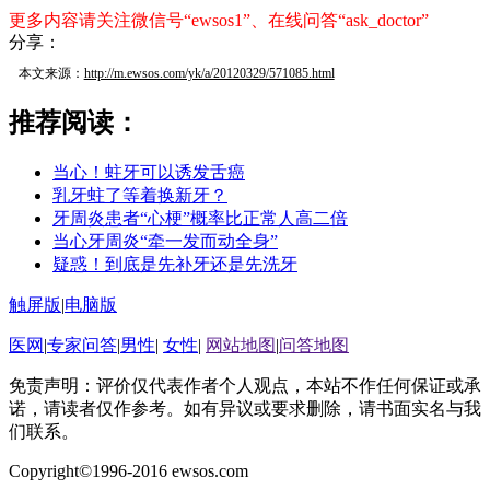
更多内容请关注微信号“ewsos1”、在线问答“ask_doctor”
分享：
本文来源：
http://m.ewsos.com/yk/a/20120329/571085.html
推荐阅读：
当心！蛀牙可以诱发舌癌
乳牙蛀了等着换新牙？
牙周炎患者“心梗”概率比正常人高二倍
当心牙周炎“牵一发而动全身”
疑惑！到底是先补牙还是先洗牙
触屏版
|
电脑版
医网
|
专家问答
|
男性
|
女性
|
网站地图
|
问答地图
免责声明：评价仅代表作者个人观点，本站不作任何保证或承
诺，请读者仅作参考。如有异议或要求删除，请书面实名与我
们联系。
Copyright©1996-2016 ewsos.com