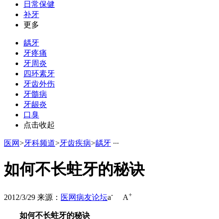
日常保健
补牙
更多
龋牙
牙疼痛
牙周炎
四环素牙
牙齿外伤
牙髓病
牙龈炎
口臭
点击收起
医网
>
牙科频道
>
牙齿疾病
>
龋牙
·
·
·
如何不长蛀牙的秘诀
-
+
2012/3/29
来源：
医网病友论坛
a
A
如何不长蛀牙的秘诀