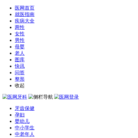
医网首页
就医指南
疾病大全
两性
女性
男性
母婴
老人
图库
快讯
问答
整形
收起
牙齿保健
孕妇
婴幼儿
中小学生
中老年人